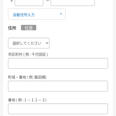
〒
ー
自動住所入力
住所
任意
市区町村 ( 例 : 千代田区 )
町域・番地 ( 例 :飯田橋)
番地 ( 例 :１－１１－２)