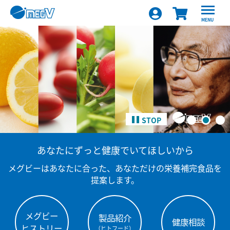
MENU
STOP
あなたにずっと健康でいてほしいから
メグビーはあなたに合った、あなただけの栄養補完食品を
提案します。
メグビー
製品紹介
健康相談
ヒストリー
（ヒトフード）