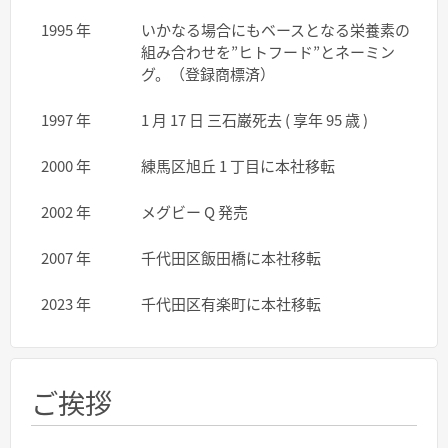
1995 年
いかなる場合にもベースとなる栄養素の
組み合わせを”ヒトフード”とネーミン
グ。（登録商標済）
1997 年
1 月 17 日 三石巌死去 ( 享年 95 歳 )
2000 年
練馬区旭丘 1 丁目に本社移転
2002 年
メグビー Q 発売
2007 年
千代田区飯田橋に本社移転
2023 年
千代田区有楽町に本社移転
ご挨拶