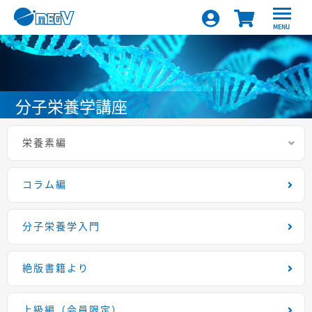
MENU
分子栄養学講座
栄養素編
コラム編
分子栄養学入門
絶版書籍より
上級編（会員限定）