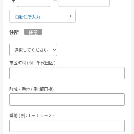
〒
ー
自動住所入力
住所
任意
市区町村 ( 例 : 千代田区 )
町域・番地 ( 例 :飯田橋)
番地 ( 例 :１－１１－２)