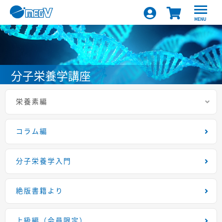
MENU
分子栄養学講座
栄養素編
コラム編
分子栄養学入門
絶版書籍より
上級編（会員限定）