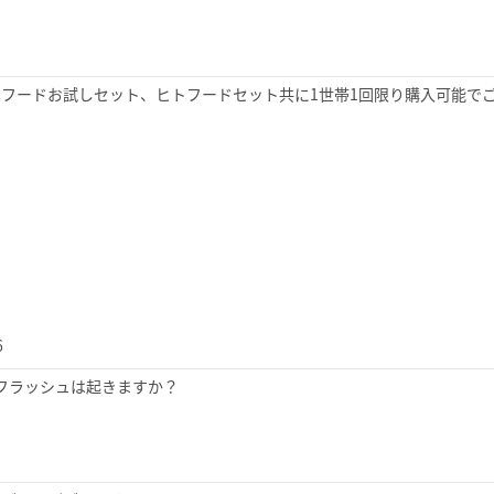
フードお試しセット、ヒトフードセット共に1世帯1回限り購入可能で
6
フラッシュは起きますか？